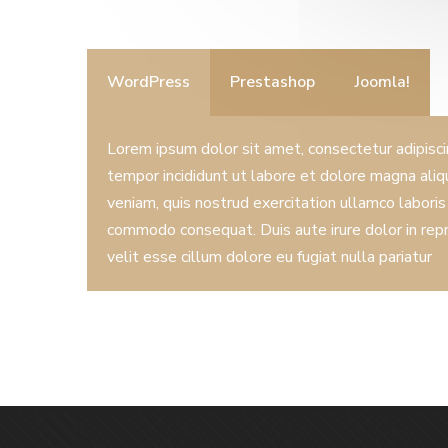
WordPress
Prestashop
Joomla!
Lorem ipsum dolor sit amet, consectetur adipisci
tempor incididunt ut labore et dolore magna aliq
veniam, quis nostrud exercitation ullamco laboris 
commodo consequat. Duis aute irure dolor in rep
velit esse cillum dolore eu fugiat nulla pariatur