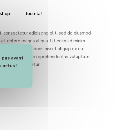
shop
Joomla!
, consectetur adipiscing elit, sed do eiusmod
e et dolore magna aliqua. Ut enim ad minim
ation ullamco laboris nisi ut aliquip ex ea
te irure dolor in reprehenderit in voluptate
a pas avant
fugiat nulla pariatur
 actus !