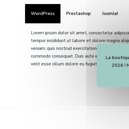
WordPress
Prestashop
Joomla!
Lorem ipsum dolor sit amet, consectetur adipisci
tempor incididunt ut labore et dolore magna aliq
veniam, quis nostrud exercitation ullamco laboris 
commodo consequat. Duis aute irure dolor in rep
La boutiqu
velit esse cillum dolore eu fugiat nulla pariatur
2026 ! 