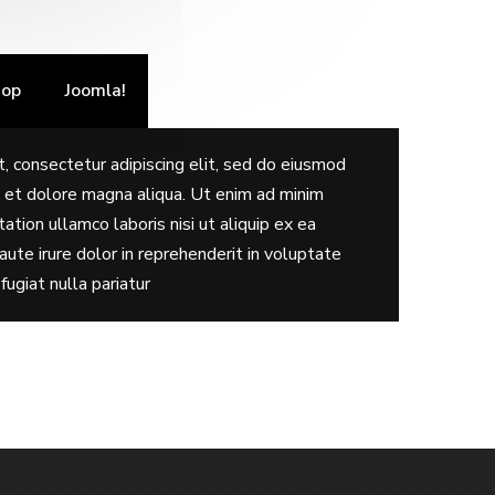
hop
Joomla!
, consectetur adipiscing elit, sed do eiusmod
e et dolore magna aliqua. Ut enim ad minim
ation ullamco laboris nisi ut aliquip ex ea
te irure dolor in reprehenderit in voluptate
fugiat nulla pariatur