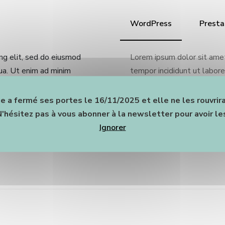
WordPress
Presta
ng elit, sed do eiusmod
Lorem ipsum dolor sit amet
ua. Ut enim ad minim
tempor incididunt ut labor
nisi ut aliquip ex ea
veniam, quis nostrud exercit
rehenderit in voluptate
commodo consequat. Duis au
e a fermé ses portes le 16/11/2025 et elle ne les rouvrir
velit esse cillum dolore eu 
N'hésitez pas à vous abonner à la newsletter pour avoir les
Ignorer