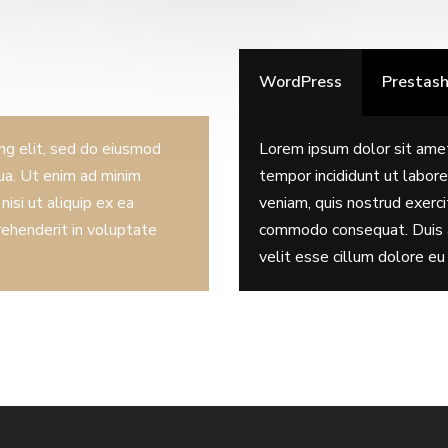
WordPress
Prestas
ng elit, sed do eiusmod
Lorem ipsum dolor sit amet
ua. Ut enim ad minim
tempor incididunt ut labor
nisi ut aliquip ex ea
veniam, quis nostrud exercit
rehenderit in voluptate
commodo consequat. Duis au
velit esse cillum dolore eu 