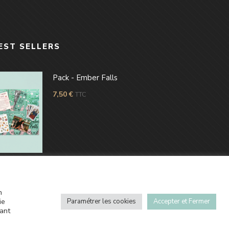
EST SELLERS
Pack - Ember Falls
7,50
€
TTC
n
ie
Paramétrer les cookies
Accepter et Fermer
uant
© 2022 Auteur. All Right Reserved.