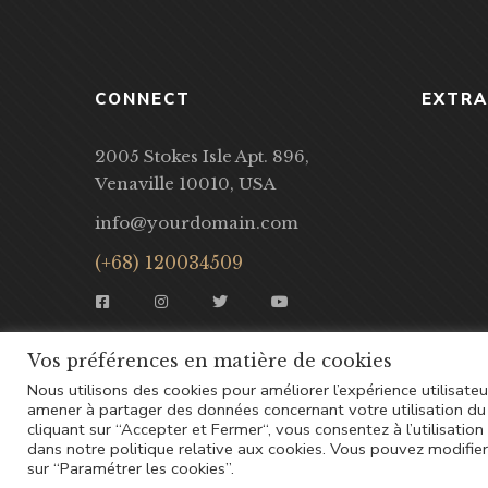
CONNECT
EXTRA
2005 Stokes Isle Apt. 896,
Venaville 10010, USA
info@yourdomain.com
(+68) 120034509
Vos préférences en matière de cookies
Nous utilisons des cookies pour améliorer l’expérience utilisateu
amener à partager des données concernant votre utilisation du 
cliquant sur “Accepter et Fermer“, vous consentez à l’utilisatio
dans notre politique relative aux cookies. Vous pouvez modifi
sur “Paramétrer les cookies”.