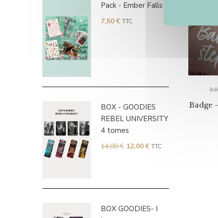
Pack - Ember Falls
7,50
€
TTC
3,
Badge –
BOX - GOODIES
REBEL UNIVERSITY
4 tomes
14,00
€
12,00
€
TTC
BOX GOODIES- I