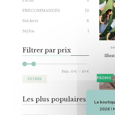
Packs
9
PRECOMMANDES
12
Stickers
8
Stylos
1
2,
Filtrer par prix
Illus
Prix :
0 €
—
10 €
PROMO
FILTRER
Les plus populaires
La boutiqu
2026 ! 