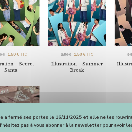
1,50
€
1,50
€
50
€
2,50
€
2,
TTC
TTC
tration – Secret
Illustration – Summer
Illust
Santa
Break
e a fermé ses portes le 16/11/2025 et elle ne les rouvrir
N'hésitez pas à vous abonner à la newsletter pour avoir les