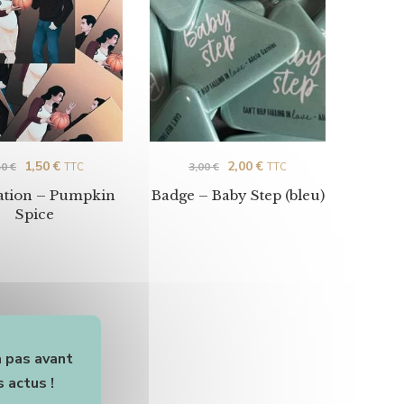
1,50
€
2,00
€
50
€
3,00
€
TTC
TTC
ration – Pumpkin
Badge – Baby Step (bleu)
Spice
a pas avant
 actus !