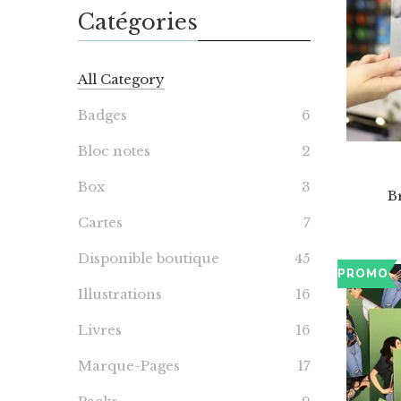
Catégories
All Category
Badges
6
Bloc notes
2
Box
3
B
Cartes
7
Disponible boutique
45
PROMO
Illustrations
16
Livres
16
Marque-Pages
17