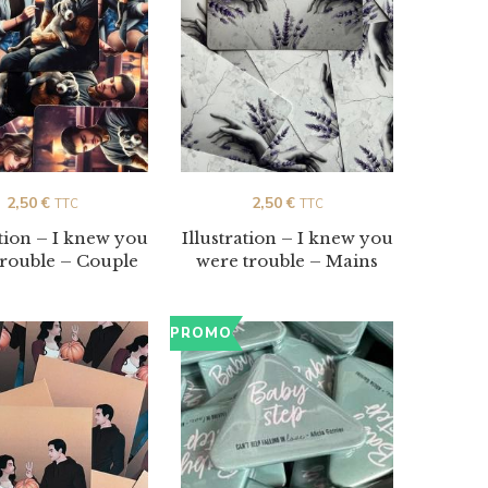
2,50
€
2,50
€
TTC
TTC
ation – I knew you
Illustration – I knew you
trouble – Couple
were trouble – Mains
PROMO