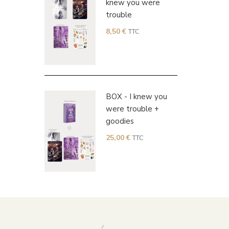
knew you were
trouble
8,50
€
TTC
BOX - I knew you
were trouble +
goodies
25,00
€
TTC