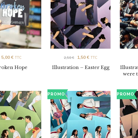
5,00
€
1,50
€
2,50
€
TTC
TTC
roken Hope
Illustration – Easter Egg
Illustr
were 
PROMO
PROMO