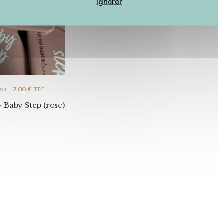
Ignorer
2,00
€
00
€
TTC
 Baby Step (rose)