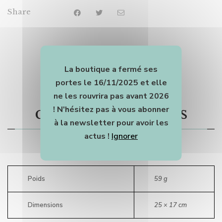
Share
La boutique a fermé ses
Informations
portes le 16/11/2025 et elle
ne les rouvrira pas avant 2026
complémentaires
! N'hésitez pas à vous abonner
à la newsletter pour avoir les
actus !
Ignorer
Poids
59 g
Dimensions
25 × 17 cm