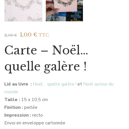
1,00
€
TTC
2,00
€
Carte – Noël…
quelle galère !
Lié au livre :
Noël… quelle galère !
et
Noël autour du
monde
Taille :
15 x 10,5 cm
Finition :
perlée
Impression :
recto
Envoi en enveloppe cartonnée